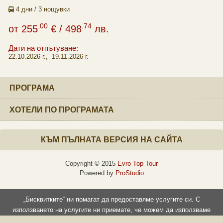
4 дни / 3 нощувки
.00
.74
от
255
€
/ 498
лв.
Дати на отпътуване:
22.10.2026 г., 19.11.2026 г.
ПРОГРАМА
ХОТЕЛИ ПО ПРОГРАМАТА
КЪМ ПЪЛНАТА ВЕРСИЯ НА САЙТА
Copyright © 2015
Evro Top Tour
Powered by
ProStudio
„Бисквитките“ ни помагат да предоставяме услугите си. С
използването на услугите ни приемате, че можем да използваме
„бисквитки“.