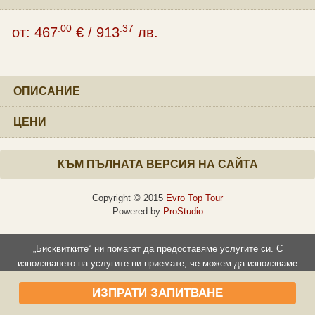
.00
.37
от:
467
€
/
913
лв.
ОПИСАНИЕ
ЦЕНИ
КЪМ ПЪЛНАТА ВЕРСИЯ НА САЙТА
Copyright © 2015
Evro Top Tour
Powered by
ProStudio
„Бисквитките“ ни помагат да предоставяме услугите си. С
използването на услугите ни приемате, че можем да използваме
„бисквитки“.
ИЗПРАТИ ЗАПИТВАНЕ
Прочети повече
Съгласен съм