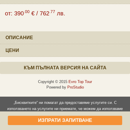
.00
.77
от:
390
€
/
762
лв.
ОПИСАНИЕ
ЦЕНИ
КЪМ ПЪЛНАТА ВЕРСИЯ НА САЙТА
Copyright © 2015
Evro Top Tour
Powered by
ProStudio
„Бисквитките“ ни помагат да предоставяме услугите си. С
използването на услугите ни приемате, че можем да използваме
„бисквитки“.
ИЗПРАТИ ЗАПИТВАНЕ
Прочети повече
Съгласен съм