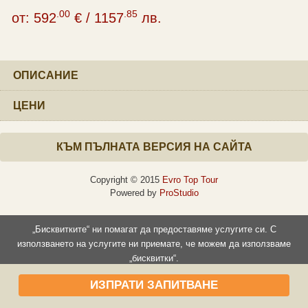
.00
.85
от:
592
€
/
1157
лв.
ОПИСАНИЕ
ЦЕНИ
КЪМ ПЪЛНАТА ВЕРСИЯ НА САЙТА
Copyright © 2015
Evro Top Tour
Powered by
ProStudio
„Бисквитките“ ни помагат да предоставяме услугите си. С
използването на услугите ни приемате, че можем да използваме
„бисквитки“.
Прочети повече
Съгласен съм
ИЗПРАТИ ЗАПИТВАНЕ