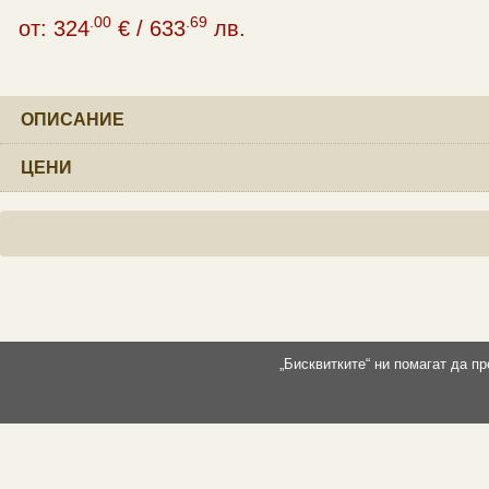
.00
.69
от:
324
€
/
633
лв.
ОПИСАНИЕ
ЦЕНИ
„Бисквитките“ ни помагат да п