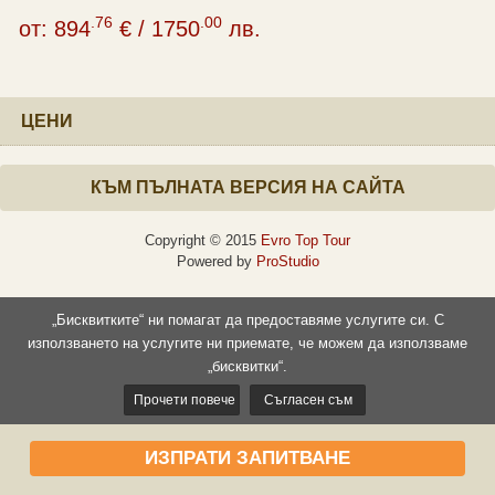
.76
.00
от:
894
€
/
1750
лв.
ЦЕНИ
КЪМ ПЪЛНАТА ВЕРСИЯ НА САЙТА
Copyright © 2015
Evro Top Tour
Powered by
ProStudio
„Бисквитките“ ни помагат да предоставяме услугите си. С
използването на услугите ни приемате, че можем да използваме
„бисквитки“.
Прочети повече
Съгласен съм
ИЗПРАТИ ЗАПИТВАНЕ