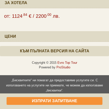
ЗА ХОТЕЛА
.84
.00
от:
1124
€
/
2200
лв.
ЦЕНИ
КЪМ ПЪЛНАТА ВЕРСИЯ НА САЙТА
Copyright © 2015
Evro Top Tour
Powered by
ProStudio
„Бисквитките“ ни помагат да предоставяме услугите си. С
използването на услугите ни приемате, че можем да използваме
„бисквитки“.
Прочети повече
Съгласен съм
ИЗПРАТИ ЗАПИТВАНЕ