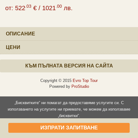
.03
.00
от:
522
€
/
1021
лв.
ОПИСАНИЕ
ЦЕНИ
КЪМ ПЪЛНАТА ВЕРСИЯ НА САЙТА
Copyright © 2015
Evro Top Tour
Powered by
ProStudio
„Бисквитките“ ни помагат да предоставяме услугите си. С
използването на услугите ни приемате, че можем да използваме
„бисквитки“.
Прочети повече
Съгласен съм
ИЗПРАТИ ЗАПИТВАНЕ