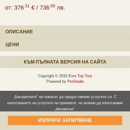
.31
.00
от:
376
€
/
736
лв.
ОПИСАНИЕ
ЦЕНИ
КЪМ ПЪЛНАТА ВЕРСИЯ НА САЙТА
Copyright © 2015
Evro Top Tour
Powered by
ProStudio
„Бисквитките“ ни помагат да предоставяме услугите си. С
използването на услугите ни приемате, че можем да използваме
„бисквитки“.
Прочети повече
Съгласен съм
ИЗПРАТИ ЗАПИТВАНЕ