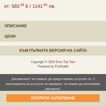
.38
.00
от:
583
€
/
1141
лв.
ОПИСАНИЕ
ЦЕНИ
КЪМ ПЪЛНАТА ВЕРСИЯ НА САЙТА
Copyright © 2015
Evro Top Tour
Powered by
ProStudio
„Бисквитките“ ни помагат да предоставяме услугите си. С
използването на услугите ни приемате, че можем да използваме
„бисквитки“.
Прочети повече
Съгласен съм
ИЗПРАТИ ЗАПИТВАНЕ