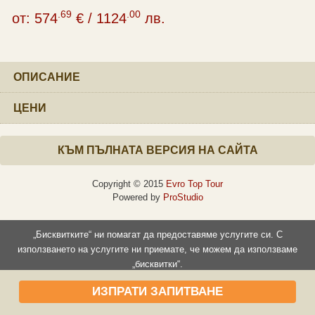
.69
.00
от:
574
€
/
1124
лв.
ОПИСАНИЕ
ЦЕНИ
КЪМ ПЪЛНАТА ВЕРСИЯ НА САЙТА
Copyright © 2015
Evro Top Tour
Powered by
ProStudio
„Бисквитките“ ни помагат да предоставяме услугите си. С
използването на услугите ни приемате, че можем да използваме
„бисквитки“.
Прочети повече
Съгласен съм
ИЗПРАТИ ЗАПИТВАНЕ