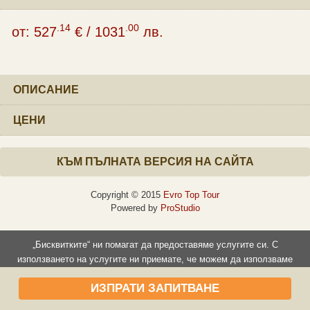
.14
.00
от:
527
€
/
1031
лв.
ОПИСАНИЕ
ЦЕНИ
КЪМ ПЪЛНАТА ВЕРСИЯ НА САЙТА
Copyright © 2015
Evro Top Tour
Powered by
ProStudio
„Бисквитките“ ни помагат да предоставяме услугите си. С
използването на услугите ни приемате, че можем да използваме
„бисквитки“.
ИЗПРАТИ ЗАПИТВАНЕ
Прочети повече
Съгласен съм