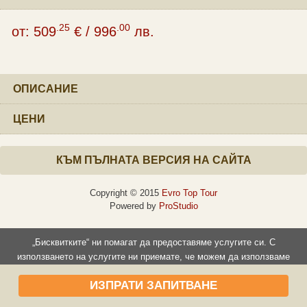
.25
.00
от:
509
€
/
996
лв.
ОПИСАНИЕ
ЦЕНИ
КЪМ ПЪЛНАТА ВЕРСИЯ НА САЙТА
Copyright © 2015
Evro Top Tour
Powered by
ProStudio
„Бисквитките“ ни помагат да предоставяме услугите си. С
използването на услугите ни приемате, че можем да използваме
„бисквитки“.
ИЗПРАТИ ЗАПИТВАНЕ
Прочети повече
Съгласен съм