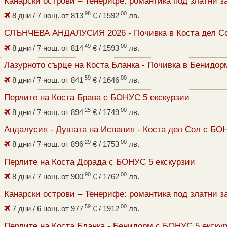
Канарски острови – Тенерифе: романтика под златни з
.98
.00
8 дни / 7 нощ. от
813
€
/ 1592
лв.
СЛЪНЧЕВА АНДАЛУСИЯ 2026 - Почивка в Коста дел С
.49
.00
8 дни / 7 нощ. от
814
€
/ 1593
лв.
Лазурното сърце на Коста Бланка - Почивка в Бенидор
.59
.00
8 дни / 7 нощ. от
841
€
/ 1646
лв.
Перлите на Коста Брава с БОНУС 5 екскурзии
.25
.00
8 дни / 7 нощ. от
894
€
/ 1749
лв.
Андалусия - Душата на Испания - Коста дел Сол с БО
.29
.00
8 дни / 7 нощ. от
896
€
/ 1753
лв.
Перлите на Коста Дорада с БОНУС 5 екскурзии
.90
.00
8 дни / 7 нощ. от
900
€
/ 1762
лв.
Канарски острови – Тенерифе: романтика под златни з
.59
.00
7 дни / 6 нощ. от
977
€
/ 1912
лв.
Перлите на Коста Бланка - Бенидорм с БОНУС 5 екску