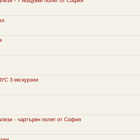
алези - 7 нощувки полет от София
ол
м
НУС 3 екскурзии
алези - чартърен полет от София
рзии