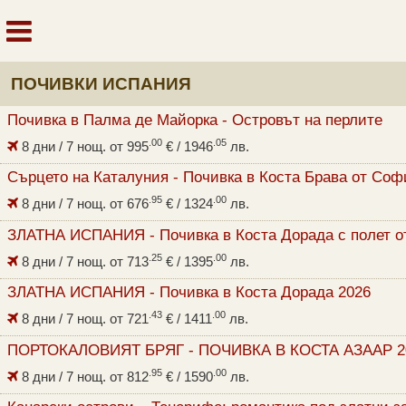
ПОЧИВКИ ИСПАНИЯ
Почивка в Палма де Майорка - Островът на перлите
.00
.05
8 дни / 7 нощ. от
995
€
/ 1946
лв.
Сърцето на Каталуния - Почивка в Коста Брава от Соф
.95
.00
8 дни / 7 нощ. от
676
€
/ 1324
лв.
ЗЛАТНА ИСПАНИЯ - Почивка в Коста Дорада с полет о
.25
.00
8 дни / 7 нощ. от
713
€
/ 1395
лв.
ЗЛАТНА ИСПАНИЯ - Почивка в Коста Дорада 2026
.43
.00
8 дни / 7 нощ. от
721
€
/ 1411
лв.
ПОРТОКАЛОВИЯТ БРЯГ - ПОЧИВКА В КОСТА АЗААР 2
.95
.00
8 дни / 7 нощ. от
812
€
/ 1590
лв.